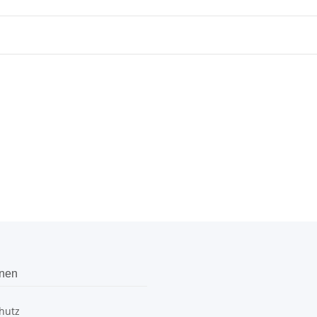
onen
hutz