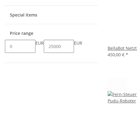
Special items
Price range
EUR
EUR
BellaBot Netzt
450,00 €
*