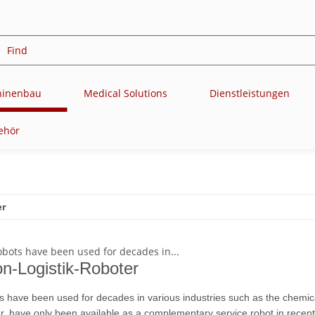
chinenbau
Medical Solutions
Dienstleistungen
ehör
er
on-Logistik-Roboter
ts have been used for decades in various industries such as the chemic
r, have only been available as a complementary service robot in recent