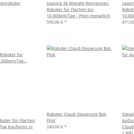
ngsroboter
Leasing 36 Monate Reinigungs-
Leasi
Roboter für Flächen bis
Robot
10.000qm/Tag - Preis monatlich
10.00
595,00 €
*
471,0
Roboter Cloud-Steuerung Bot-
Steue
boter für Flächen
Pilot
Aufzu
Tag Kaufpreis in
240,00 €
*
Cloud
1.890