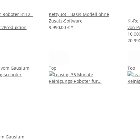
-Roboter 8112 -
KettyBot - Basis-Modell ohne
Zusatz-Software
Ki-Re
er/Produktion
9.990,00 €
*
von P
10.00
20.99
Top
Top
vom Gausium