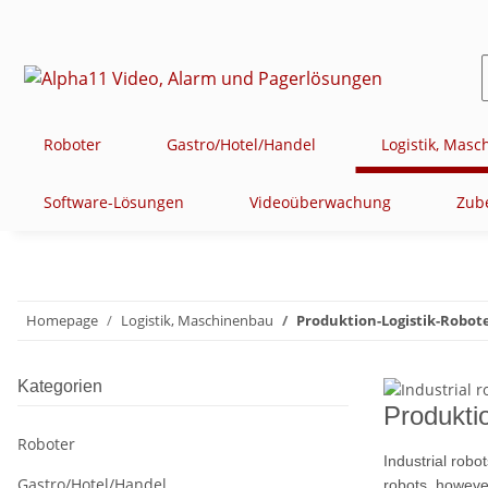
Roboter
Gastro/Hotel/Handel
Logistik, Mas
Software-Lösungen
Videoüberwachung
Zub
Homepage
Logistik, Maschinenbau
Produktion-Logistik-Robot
Kategorien
Produkti
Roboter
Industrial robo
Gastro/Hotel/Handel
robots, howeve