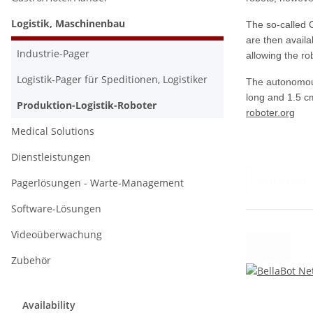
Logistik, Maschinenbau
The so-called 
are then availab
Industrie-Pager
allowing the ro
Logistik-Pager für Speditionen, Logistiker
The autonomous
long and 1.5 cm
Produktion-Logistik-Roboter
roboter.org
Medical Solutions
Dienstleistungen
Sort order
Pagerlösungen - Warte-Management
Software-Lösungen
Videoüberwachung
Zubehör
Availability