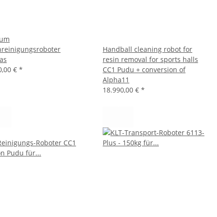
ium
reinigungsroboter
Handball cleaning robot for
as
resin removal for sports halls
0,00 €
*
CC1 Pudu + conversion of
Alpha11
18.990,00 €
*