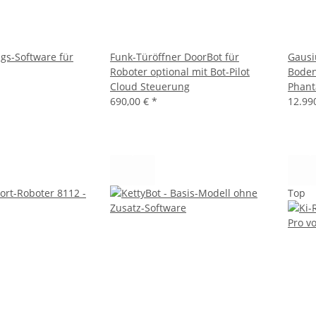
gs-Software für
Funk-Türöffner DoorBot für
Gaus
Roboter optional mit Bot-Pilot
Boden
Cloud Steuerung
Phant
690,00 €
*
12.99
Top